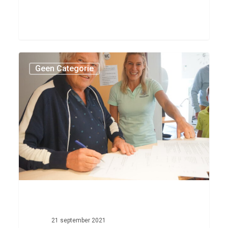
Wij
Geen Categorie
hebben
er
een
nieuwe
locatie
bij!
21 september 2021