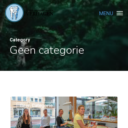
Skip
Men
to
main
content
Category
Geen categorie
Vacature
Geen Categorie
interne
opleiding
Tandtechnicus